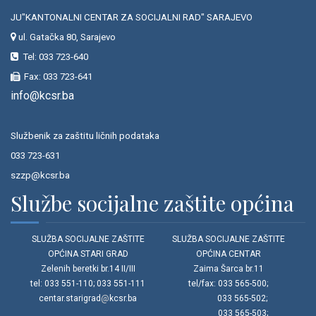
JU"KANTONALNI CENTAR ZA SOCIJALNI RAD" SARAJEVO
ul. Gatačka 80, Sarajevo
Tel: 033 723-640
Fax: 033 723-641
info@kcsr.ba
Službenik za zaštitu ličnih podataka
033 723-631
szzp@kcsr.ba
Službe socijalne zaštite općina
SLUŽBA SOCIJALNE ZAŠTITE
SLUŽBA SOCIJALNE ZAŠTITE
OPĆINA STARI GRAD
OPĆINA CENTAR
Zelenih beretki br.14 II/III
Zaima Šarca br.11
tel: 033 551-110; 033 551-111
tel/fax: 033 565-500;
centar.starigrad
@
kcsr.ba
033 565-502;
033 565-503;