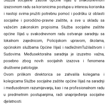
Služba socijalne zaštite općine Ilijaš u svakodnevnom
izazovnom radu sa korisnicima postupa u interesu korisnika
i nastoji svima pružiti potrebnu pomoć i podršku iz oblasti
socijalne i porodično-pravne zaštite, a sve u skladu sa
važećim zakonskim propisima. Služba socijalne zaštite
općine Ilijaš u svakodnevnom radu ostvaruje saradnju sa
lokalnom zajednicom, Policijskom upravom, školama,
općinskim službama Općine Ilijaš i nadležnimTužilaštvom i
Sudovima. Međusektoralna saradnja je izuzetno važna,
posebno zbog novih socijalnih izazova i fenomena
društvene patologije.
Ovom prilikom direktorica se zahvalila kolegama i
kolegicama Službe socijalne zaštite općine Ilijaš na saradnji
i međusobnom razumijevanju, kao i na profesionalnom radu
u predmetnim postupanjima, radi unaprijeđenja socijalne
djelatnosti.