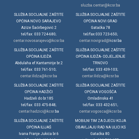
sluzba.centar@kcsr.ba
SLUŽBA SOCIJALNE ZAŠTITE
SLUŽBA SOCIJALNE ZAŠTITE
OPĆINA NOVO SARAJEVO
OPĆINA NOVI GRAD
Azize Šaćirbegović 2
Gatačka 78
tel/fax: 033 724-680;
tel/fax:033 723-650;
centar.novosarajevo@kcsr.ba
centar.novigrad@k
csr.ba
SLUŽBA SOCIJALNE ZAŠTITE
SLUŽBA SOCIJALNE ZAŠTITE
OPĆINA ILIDŽA
OPĆINA ILIDŽA- ODJELJENJE
Abdulaha ef.Kantamirije br.2
TRNOVO
tel/fax: 033 761-510;
tel/fax: 033 439-103;
centar.ilidza@kcsr.ba
centar.ilidza@kcsr.ba
SLUŽBA SOCIJALNE ZAŠTITE
SLUŽBA SOCIJALNE ZAŠTITE
OPĆINA HADŽIĆI
OPĆINA VOGOŠĆA
Hadželi do br.185
Omladinska 41
tel/fax: 033 475-848;
tel/fax: 033 432-651;
centar.hadzici@kcsr.
ba
centar.vogosca@kcsr.ba
SLUŽBA SOCIJALNE ZAŠTITE
MOBILNI TIM ZA DJECU KOJA
OPĆINA ILIJAŠ
OBAVLJAJU RAD NA ULICI KS
Ivana Franje Jukića br.6
Gatačka 80.