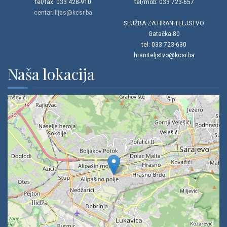
tel/fax: 033 428-910
tel/mob: 033 723-657
centar.ilijas@kcsr.ba
SLUŽBA ZA HRANITELJSTVO
Gatačka 80
tel: 033 723-630
hraniteljstvo@kcsr.ba
Naša lokacija