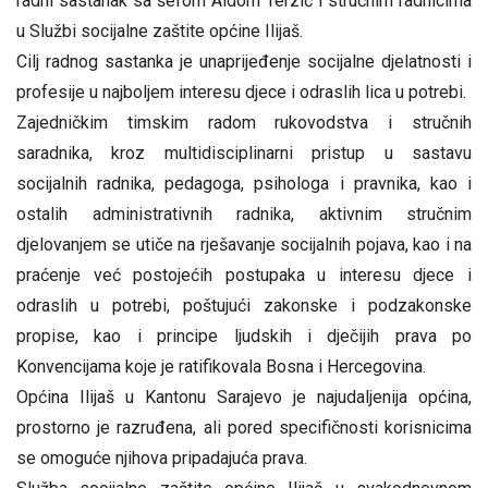
radni sastanak sa šefom Aidom Terzić i stručnim radnicima
u Službi socijalne zaštite općine Ilijaš.
Cilj radnog sastanka je unaprijeđenje socijalne djelatnosti i
profesije u najboljem interesu djece i odraslih lica u potrebi.
Zajedničkim timskim radom rukovodstva i stručnih
saradnika, kroz multidisciplinarni pristup u sastavu
socijalnih radnika, pedagoga, psihologa i pravnika, kao i
ostalih administrativnih radnika, aktivnim stručnim
djelovanjem se utiče na rješavanje socijalnih pojava, kao i na
praćenje već postojećih postupaka u interesu djece i
odraslih u potrebi, poštujući zakonske i podzakonske
propise, kao i principe ljudskih i dječijih prava po
Konvencijama koje je ratifikovala Bosna i Hercegovina.
Općina Ilijaš u Kantonu Sarajevo je najudaljenija općina,
prostorno je razruđena, ali pored specifičnosti korisnicima
se omoguće njihova pripadajuća prava.