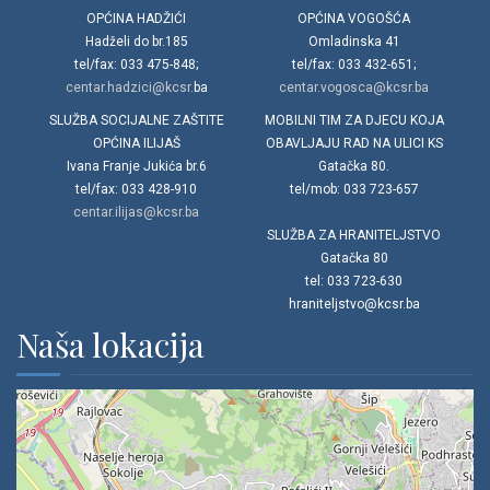
OPĆINA HADŽIĆI
OPĆINA VOGOŠĆA
Hadželi do br.185
Omladinska 41
tel/fax: 033 475-848;
tel/fax: 033 432-651;
centar.hadzici@kcsr.
ba
centar.vogosca@kcsr.ba
SLUŽBA SOCIJALNE ZAŠTITE
MOBILNI TIM ZA DJECU KOJA
OPĆINA ILIJAŠ
OBAVLJAJU RAD NA ULICI KS
Ivana Franje Jukića br.6
Gatačka 80.
tel/fax: 033 428-910
tel/mob: 033 723-657
centar.ilijas@kcsr.ba
SLUŽBA ZA HRANITELJSTVO
Gatačka 80
tel: 033 723-630
hraniteljstvo@kcsr.ba
Naša lokacija