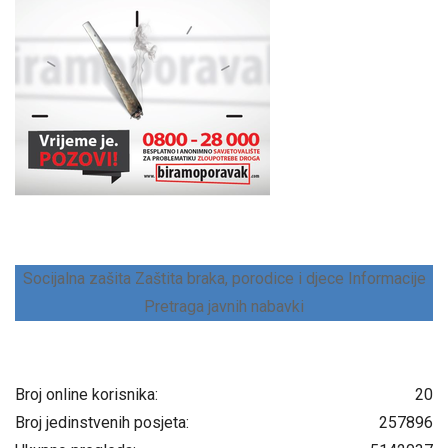
Socijalna zašita
Zaštita braka, porodice i djece
Informacije
Pretraga javnih nabavki
Broj online korisnika:
20
Broj jedinstvenih posjeta:
257896