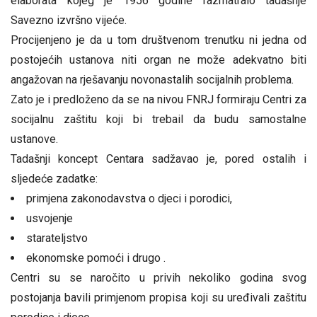
elaborata kojeg je 1956 godine razmatralo tadašnje
Savezno izvršno vijeće.
Procijenjeno je da u tom društvenom trenutku ni jedna od
postojećih ustanova niti organ ne može adekvatno biti
angažovan na rješavanju novonastalih socijalnih problema.
Zato je i predloženo da se na nivou FNRJ formiraju Centri za
socijalnu zaštitu koji bi trebail da budu samostalne
ustanove.
Tadašnji koncept Centara sadžavao je, pored ostalih i
sljedeće zadatke:
primjena zakonodavstva o djeci i porodici,
usvojenje
starateljstvo
ekonomske pomoći i drugo .
Centri su se naročito u privih nekoliko godina svog
postojanja bavili primjenom propisa koji su uređivali zaštitu