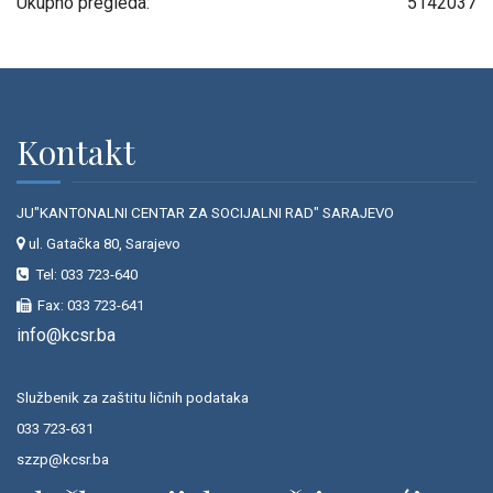
Ukupno pregleda:
5142037
Kontakt
JU"KANTONALNI CENTAR ZA SOCIJALNI RAD" SARAJEVO
ul. Gatačka 80, Sarajevo
Tel: 033 723-640
Fax: 033 723-641
info@kcsr.ba
Službenik za zaštitu ličnih podataka
033 723-631
szzp@kcsr.ba