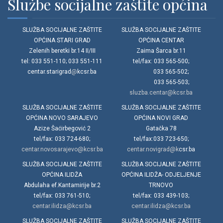
Službe socijalne zaštite općina
SLUŽBA SOCIJALNE ZAŠTITE
SLUŽBA SOCIJALNE ZAŠTITE
OPĆINA STARI GRAD
OPĆINA CENTAR
Zelenih beretki br.14 II/III
Zaima Šarca br.11
tel: 033 551-110; 033 551-111
tel/fax: 033 565-500;
centar.starigrad
@
kcsr.ba
033 565-502;
033 565-503;
sluzba.centar@kcsr.ba
SLUŽBA SOCIJALNE ZAŠTITE
SLUŽBA SOCIJALNE ZAŠTITE
OPĆINA NOVO SARAJEVO
OPĆINA NOVI GRAD
Azize Šaćirbegović 2
Gatačka 78
tel/fax: 033 724-680;
tel/fax:033 723-650;
centar.novosarajevo@kcsr.ba
centar.novigrad@k
csr.ba
SLUŽBA SOCIJALNE ZAŠTITE
SLUŽBA SOCIJALNE ZAŠTITE
OPĆINA ILIDŽA
OPĆINA ILIDŽA- ODJELJENJE
Abdulaha ef.Kantamirije br.2
TRNOVO
tel/fax: 033 761-510;
tel/fax: 033 439-103;
centar.ilidza@kcsr.ba
centar.ilidza@kcsr.ba
SLUŽBA SOCIJALNE ZAŠTITE
SLUŽBA SOCIJALNE ZAŠTITE