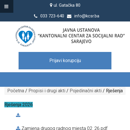
ul. Gatačka 80
033 723-640
info@kcsr.ba
Prijavi korupciju
Početna
/
Propisi i drugi akti
/
Pojedinačni akti
/
Rješenja
Rješenja 2026
Zamjena drugog radnog mjesta 02_26.pdf