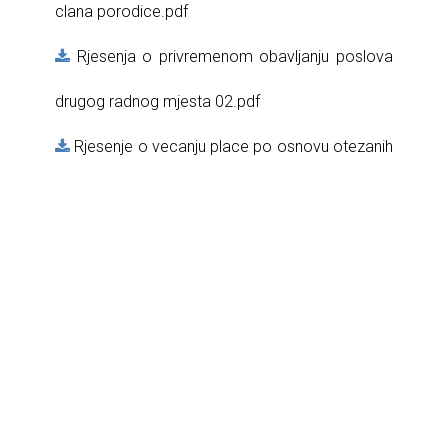
clana porodice.pdf
Rjesenja o privremenom obavljanju poslova
drugog radnog mjesta 02.pdf
Rjesenje o vecanju place po osnovu otezanih
uslova 8 posto.pdf
Rjesenja o uvecanju place po osnovu
otezanih uslova 10 i 15 posto.pdf
Rjesenja o uvecanju place po osnovu
otezanih uslova 10 posto.pdf
Rjesenja o uvecanju plate po osnovu