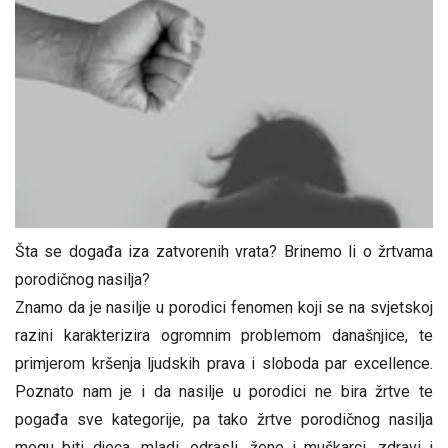
Šta se događa iza zatvorenih vrata? Brinemo li o žrtvama
porodičnog nasilja?
Znamo da je nasilje u porodici fenomen koji se na svjetskoj
razini karakterizira ogromnim problemom današnjice, te
primjerom kršenja ljudskih prava i sloboda
par excellence
.
Poznato nam je i da nasilje u porodici ne bira žrtve te
pogađa sve kategorije, pa tako žrtve porodičnog nasilja
mogu biti djeca, mladi, odrasli, žene i muškarci, zdravi i