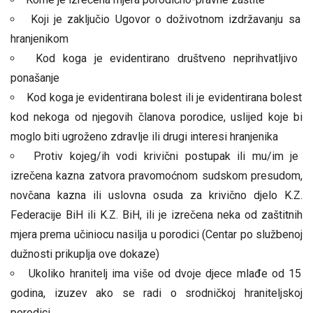
Koji je zaključio Ugovor o doživotnom izdržavanju sa
hranjenikom
Kod koga je evidentirano društveno neprihvatljivo
ponašanje
Kod koga je evidentirana bolest ili je evidentirana bolest
kod nekoga od njegovih članova porodice, uslijed koje bi
moglo biti ugroženo zdravlje ili drugi interesi hranjenika
Protiv kojeg/ih vodi krivični postupak ili mu/im je
izrečena kazna zatvora pravomoćnom sudskom presudom,
novčana kazna ili uslovna osuda za krivično djelo K.Z.
Federacije BiH ili K.Z. BiH, ili je izrečena neka od zaštitnih
mjera prema učiniocu nasilja u porodici (Centar po službenoj
dužnosti prikuplja ove dokaze)
Ukoliko hranitelj ima više od dvoje djece mlađe od 15
godina, izuzev ako se radi o srodničkoj hraniteljskoj
porodici