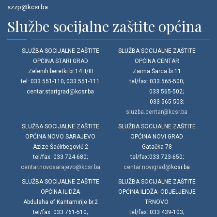
szzp@kcsr.ba
Službe socijalne zaštite općina
SLUŽBA SOCIJALNE ZAŠTITE
SLUŽBA SOCIJALNE ZAŠTITE
OPĆINA STARI GRAD
OPĆINA CENTAR
Zelenih beretki br.14 II/III
Zaima Šarca br.11
tel: 033 551-110; 033 551-111
tel/fax: 033 565-500;
centar.starigrad
@
kcsr.ba
033 565-502;
033 565-503;
sluzba.centar@kcsr.ba
SLUŽBA SOCIJALNE ZAŠTITE
SLUŽBA SOCIJALNE ZAŠTITE
OPĆINA NOVO SARAJEVO
OPĆINA NOVI GRAD
Azize Šaćirbegović 2
Gatačka 78
tel/fax: 033 724-680;
tel/fax:033 723-650;
centar.novosarajevo@kcsr.ba
centar.novigrad@k
csr.ba
SLUŽBA SOCIJALNE ZAŠTITE
SLUŽBA SOCIJALNE ZAŠTITE
OPĆINA ILIDŽA
OPĆINA ILIDŽA- ODJELJENJE
Abdulaha ef.Kantamirije br.2
TRNOVO
tel/fax: 033 761-510;
tel/fax: 033 439-103;