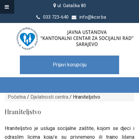
ul. Gatačka 80
033 723-640
info@kcsr.ba
Prijavi korupciju
Početna
/
Djelatnosti centra
/
Hraniteljstvo
Hraniteljstvo
Hraniteljstvo je usluga socijalne zaštite, kojom se djeci i
odraslim licima koja/e su privremeno ili trajno lišena