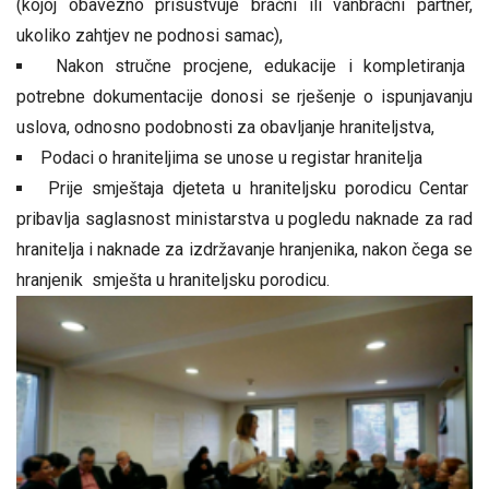
(kojoj obavezno prisustvuje bračni ili vanbračni partner,
ukoliko zahtjev ne podnosi samac),
Nakon stručne procjene, edukacije i kompletiranja
potrebne dokumentacije donosi se rješenje o ispunjavanju
uslova, odnosno podobnosti za obavljanje hraniteljstva,
Podaci o hraniteljima se unose u registar hranitelja
Prije smještaja djeteta u hraniteljsku porodicu Centar
pribavlja saglasnost ministarstva u pogledu naknade za rad
hranitelja i naknade za izdržavanje hranjenika, nakon čega se
hranjenik smješta u hraniteljsku porodicu.