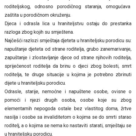
roditeljskog, odnosno porodičnog staranja, omogućava
zaštita u porodičnom okruženju.
Djeca i odrasla lica u hraniteljstvu ostaju do prestanka
razloga zbog kojih su smještena.
Najčešći razlozi smještaja djeteta u hraniteljsku porodicu su:
napuštanje djeteta od strane roditelja, grubo zanemarivanje,
zapuštanje i zlostavljanje djece od strane njihovih roditelja,
spriječenost roditelja da brinu o djeci zbog bolesti, smrt
roditelja, te druge situacije u kojima je potrebno zbrinuti
dijete u hraniteljsku porodicu.
Odrasle, starije, nemoćne i napuštene osobe, ovisne o
pomoći i njezi drugih osoba, osobe koje su zbog
elementarnih nepogoda ostale bez vlastitog doma, žrtve
nasilja i osobe sa invaliditetom o kojima se do smrti starao
roditelj, a o kojima se nema ko nastaviti starati, smještaju se
u hraniteljsku porodicu.