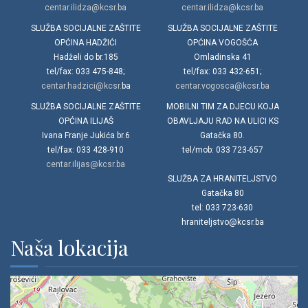
centar.ilidza@kcsr.ba
centar.ilidza@kcsr.ba
SLUŽBA SOCIJALNE ZAŠTITE
SLUŽBA SOCIJALNE ZAŠTITE
OPĆINA HADŽIĆI
OPĆINA VOGOŠĆA
Hadželi do br.185
Omladinska 41
tel/fax: 033 475-848;
tel/fax: 033 432-651;
centar.hadzici@kcsr.
ba
centar.vogosca@kcsr.ba
SLUŽBA SOCIJALNE ZAŠTITE
MOBILNI TIM ZA DJECU KOJA
OPĆINA ILIJAŠ
OBAVLJAJU RAD NA ULICI KS
Ivana Franje Jukića br.6
Gatačka 80.
tel/fax: 033 428-910
tel/mob: 033 723-657
centar.ilijas@kcsr.ba
SLUŽBA ZA HRANITELJSTVO
Gatačka 80
tel: 033 723-630
hraniteljstvo@kcsr.ba
Naša lokacija