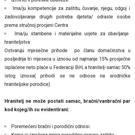
Ima/ju kompetencije za zaštitu, čuvanje, njegu, odgoj i
zadovoljavanje drugih potreba djeteta/ odrasle osobe
prema stručnoj procjeni Centra
Ima/ju stambene i materijalne uvjete za obavljanje
hraniteljstva
Ostvaruju mjesečne prihode po članu domaćinstva u
posljednja tri mjeseca u iznosu od najmanje 15% prosječne
isplaćene neto plaće u Federaciji BiH, a hranitelj-samac 50%
istog iznosa( prihodi se ne odnose na srodničke
hraniteljske porodice)
Hranitelj ne može postati samac, bračni/vanbračni par
kod kojeg/ih su evidentirani:
Poremećeni bračni i porodični odnosi
Kome je izrečena mjera porodično-pravne zaštite